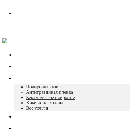
Контакты
Работаем в будни с 10:00 до 19:00
+7 930 165-12-73
Главная
О нас
Услуги
Полировка кузова
Антигравийная пленка
Керамическое покрытие
Химчистка салона
Все услуги
Портфолио
Контакты