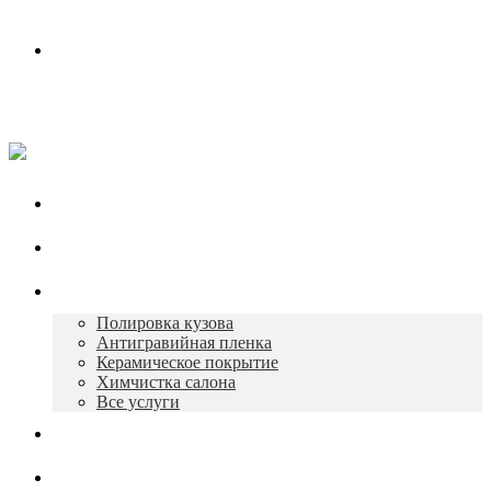
Контакты
Работаем в будни с 10:00 до 19:00
+7 930 165-12-73
Главная
О нас
Услуги
Полировка кузова
Антигравийная пленка
Керамическое покрытие
Химчистка салона
Все услуги
Портфолио
Контакты