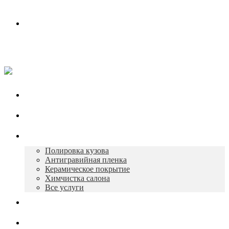
Контакты
Работаем в будни с 10:00 до 19:00
+7 930 165-12-73
Главная
О нас
Услуги
Полировка кузова
Антигравийная пленка
Керамическое покрытие
Химчистка салона
Все услуги
Портфолио
Контакты