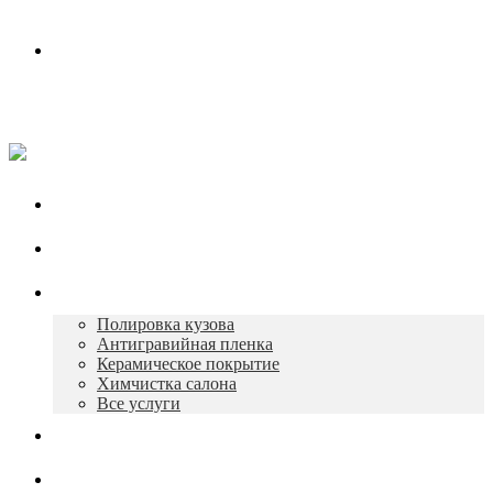
Контакты
Работаем в будни с 10:00 до 19:00
+7 930 165-12-73
Главная
О нас
Услуги
Полировка кузова
Антигравийная пленка
Керамическое покрытие
Химчистка салона
Все услуги
Портфолио
Контакты