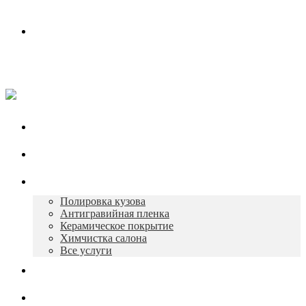
Контакты
Работаем в будни с 10:00 до 19:00
+7 930 165-12-73
Главная
О нас
Услуги
Полировка кузова
Антигравийная пленка
Керамическое покрытие
Химчистка салона
Все услуги
Портфолио
Контакты