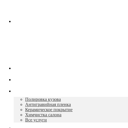
Контакты
Работаем в будни с 10:00 до 19:00
+7 930 165-12-73
Главная
О нас
Услуги
Полировка кузова
Антигравийная пленка
Керамическое покрытие
Химчистка салона
Все услуги