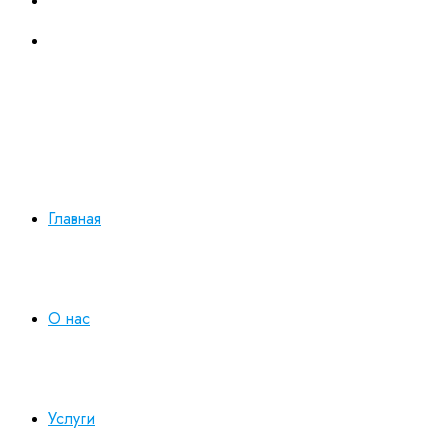
Портфолио
Контакты
Работаем в будни с 10:00 до 19:00
+7 930 165-12-73
Главная
О нас
Услуги