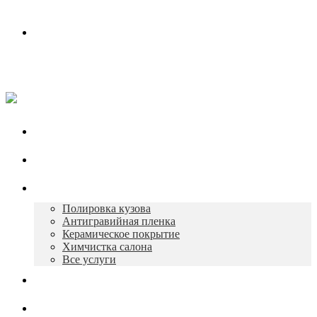
Контакты
Работаем в будни с 10:00 до 19:00
+7 930 165-12-73
Главная
О нас
Услуги
Полировка кузова
Антигравийная пленка
Керамическое покрытие
Химчистка салона
Все услуги
Портфолио
Контакты